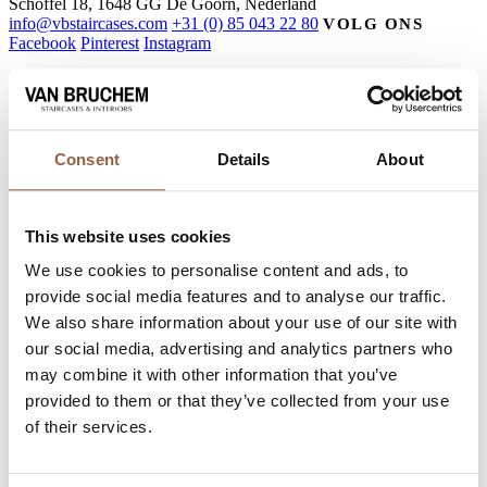
Schoffel 18, 1648 GG De Goorn, Nederland
info@vbstaircases.com
+31 (0) 85 043 22 80
VOLG ONS
Facebook
Pinterest
Instagram
Contact
Wij ontwerpen en realiseren design trappen sinds 1888. Met de
Consent
Details
About
nieuwste technieken, zeer uitgebreide vakkennis en 138 jaar
ervaring zorgen onze ontwerpers, ambachtslieden en monteurs
ervoor dat uw trap of interieurproject tot leven komt.
This website uses cookies
INFO & CONTACT
We use cookies to personalise content and ads, to
Van Bruchem Staircases & Interiors
provide social media features and to analyse our traffic.
Showroom: Schoffel 18, 1648 GG De Goorn
We also share information about your use of our site with
Post: Postbus 339, 1380 AH Weesp
our social media, advertising and analytics partners who
info@vbstaircases.com
+31 (0) 85 043 2280
may combine it with other information that you’ve
provided to them or that they’ve collected from your use
FOLLOW US
of their services.
Facebook
Pinterest