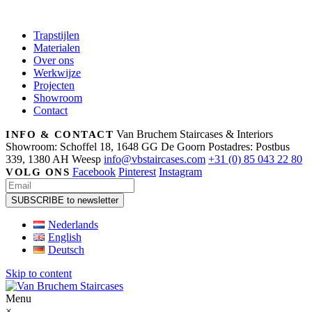
Trapstijlen
Materialen
Over ons
Werkwijze
Projecten
Showroom
Contact
Van Bruchem Staircases & Interiors
INFO & CONTACT
Showroom: Schoffel 18, 1648 GG De Goorn
Postadres: Postbus
339, 1380 AH Weesp
info@vbstaircases.com
+31 (0) 85 043 22 80
Facebook
Pinterest
Instagram
VOLG ONS
Nederlands
English
Deutsch
Skip to content
Menu
×